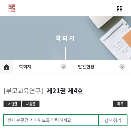
학회지
학회지
발간현황
[부모교육연구]
제21권 제4호
이전글
다음글
목록
검색하기